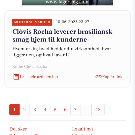
20-06-2026 23:27
MØD DINE NABOER
Clóvis Rocha leverer brasiliansk
smag hjem til kunderne
Hvem er du, hvad hedder din virksomhed, hvor
ligger den, og hvad laver I?
Kilde: Clóvis Rocha
Læs hele artiklen her
Kopiér link
1
2
3
4
5
6
7
...
48
Det sker
Lokalt nyt