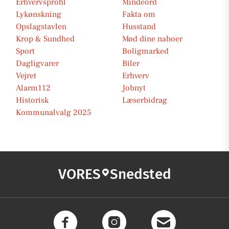
Erhvervsprofil
Mindeord
Lykønskning
Fakta om
Opslagstavlen
Husstand
Krop & Sundhed
Mød dine naboer
Sport
Boligmarked
Dagligvarer
Biler
Vejret
Erhverv
Alarm112
Jobnyt
Historisk
Læserbidrag
Kommunalvalg 2025
VORES
Snedsted