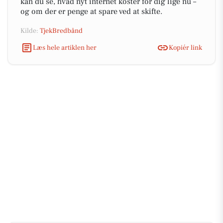
kan du se, hvad nyt internet koster for dig lige nu –
og om der er penge at spare ved at skifte.
Kilde:
TjekBredbånd
Læs hele artiklen her
Kopiér link