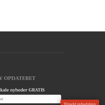
V OPDATERET
okale nyheder GRATIS
Tilmeld nyhedsbrev