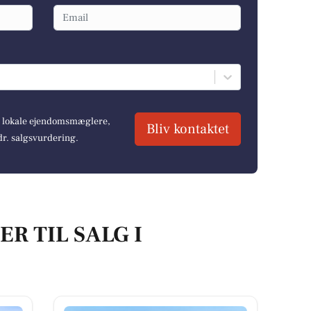
re lokale ejendomsmæglere,
Bliv kontaktet
dr. salgsvurdering.
R TIL SALG I