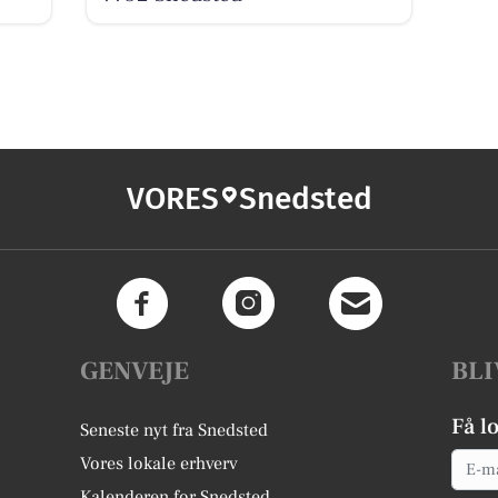
VORES
Snedsted
GENVEJE
BLI
Få l
Seneste nyt fra Snedsted
Email
Vores lokale erhverv
Kalenderen for Snedsted