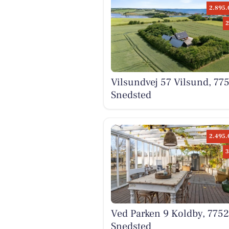
2.895.
2
Vilsundvej 57 Vilsund, 77
Snedsted
2.495.
3
Ved Parken 9 Koldby, 7752
Snedsted