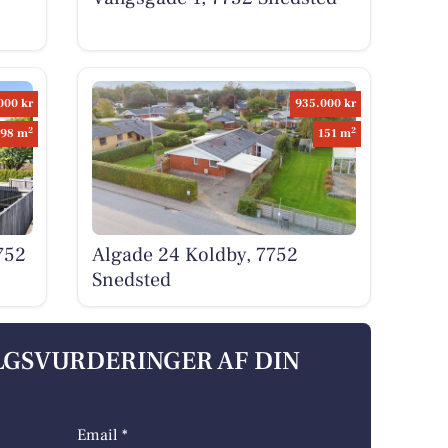
000 kr
935.000 kr
2
2
98 m
151 m
752
Algade 24 Koldby, 7752
Snedsted
ALGSVURDERINGER AF DIN
Email *