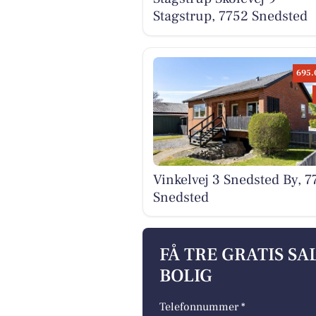
Stagstrup, 7752 Snedsted
695.
Vinkelvej 3 Snedsted By, 7
Snedsted
FÅ TRE GRATIS S
BOLIG
Telefonnummer *