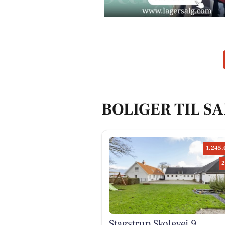
BOLIGER TIL SA
1.245.
2
Stagstrup Skolevej 9