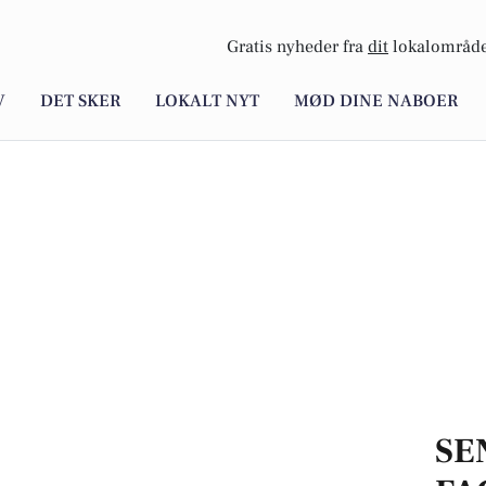
Gratis nyheder fra
dit
lokalområde
V
DET SKER
LOKALT NYT
MØD DINE NABOER
SE