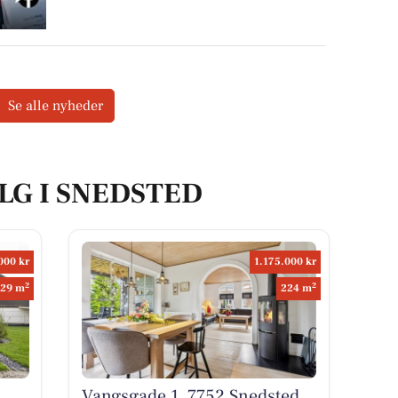
Se alle nyheder
LG I SNEDSTED
000 kr
1.175.000 kr
2
2
29 m
224 m
Vangsgade 1, 7752 Snedsted