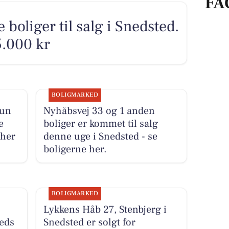
FA
 boliger til salg i Snedsted.
5.000 kr
BOLIGMARKED
kun
Nyhåbsvej 33 og 1 anden
e
boliger er kommet til salg
 her
denne uge i Snedsted - se
boligerne her.
BOLIGMARKED
Lykkens Håb 27, Stenbjerg i
teds
Snedsted er solgt for