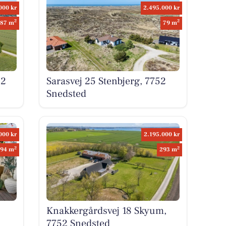
000 kr
2.495.000 kr
2
2
87 m
79 m
52
Sarasvej 25 Stenbjerg, 7752
Snedsted
000 kr
2.195.000 kr
2
2
94 m
293 m
Knakkergårdsvej 18 Skyum,
7752 Snedsted