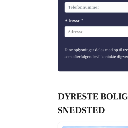
Adresse *
Adresse
Dine oplysninger deles med op til t
som efterfølgende vil kontakte dig ve
DYRESTE BOLIGE
SNEDSTED