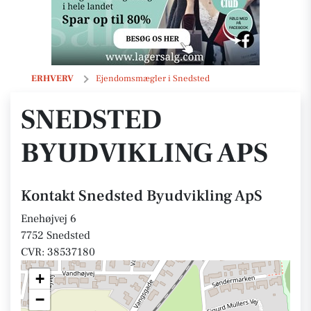
Snedsted Byudvikling ApS
ERHVERV
Ejendomsmægler i Snedsted
SNEDSTED
BYUDVIKLING APS
Kontakt Snedsted Byudvikling ApS
Enehøjvej 6
7752 Snedsted
CVR: 38537180
+
−