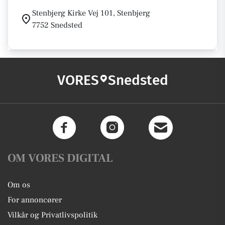
Stenbjerg Kirke Vej 101, Stenbjerg
7752 Snedsted
VORES
Snedsted
OM VORES DIGITAL
Om os
For annoncører
Vilkår og Privatlivspolitik