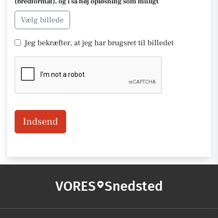
(bredformat), og i så høj opløsning som muligt
Vælg billede
Jeg bekræfter, at jeg har brugsret til billedet
Indsend
VORES
Snedsted