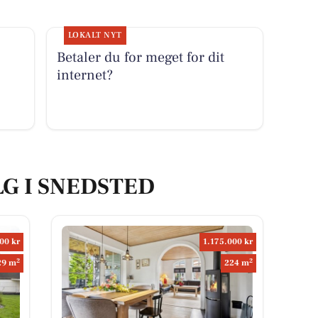
LOKALT NYT
Betaler du for meget for dit
internet?
LG I SNEDSTED
00 kr
1.175.000 kr
2
2
29 m
224 m