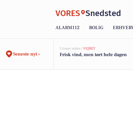
VORES
Snedsted
ALARM112
BOLIG
ERHVER
5 timer siden |
VEJRET
Seneste nyt ›
Frisk vind, men tørt hele dagen