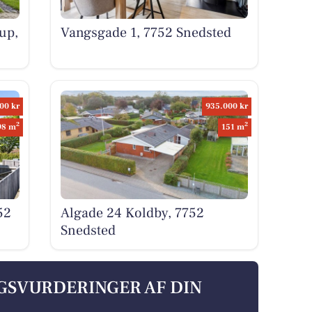
up,
Vangsgade 1, 7752 Snedsted
00 kr
935.000 kr
2
2
98 m
151 m
52
Algade 24 Koldby, 7752
Snedsted
LGSVURDERINGER AF DIN