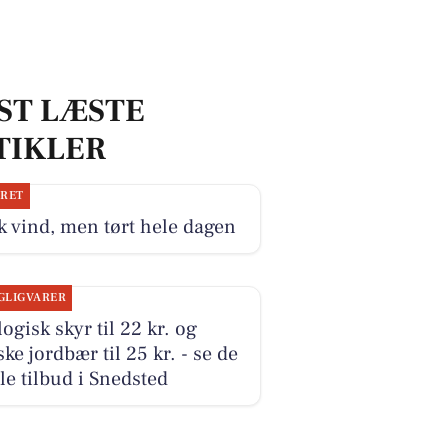
ST LÆSTE
TIKLER
JRET
k vind, men tørt hele dagen
GLIGVARER
ogisk skyr til 22 kr. og
ke jordbær til 25 kr. - se de
le tilbud i Snedsted