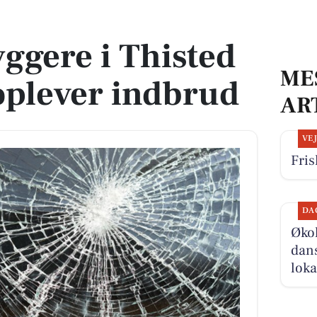
oplever indbrud
ggere i Thisted
ME
lever indbrud
AR
VE
Fris
DA
Økol
dans
loka