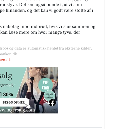
rudstyve. Det kan også bunde i, at vi som
lpe hinanden, og det kan vi godt være stolte af i
es nabolag mod indbrud, hvis vi står sammen og
u kan læse mere om hvor mange tyve, der
droos og data er automatisk hentet fra eksterne kilder,
kbanken.dk.
nken.dk