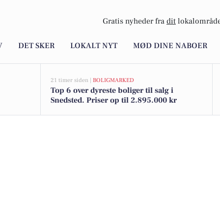
Gratis nyheder fra
dit
lokalområde
V
DET SKER
LOKALT NYT
MØD DINE NABOER
21 timer siden |
BOLIGMARKED
Top 6 over dyreste boliger til salg i
Snedsted. Priser op til 2.895.000 kr