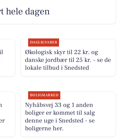
rt hele dagen
DAGLIGVARER
il
Økologisk skyr til 22 kr. og
l
danske jordbær til 25 kr. - se de
lokale tilbud i Snedsted
BOLIGMARKED
n
Nyhåbsvej 33 og 1 anden
boliger er kommet til salg
er
denne uge i Snedsted - se
boligerne her.