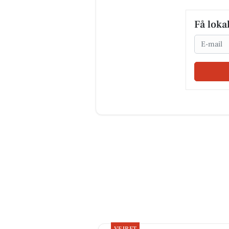
Få loka
Email
VEJRET