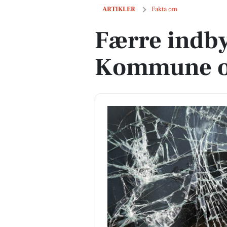
Færre indbyggere i Thisted Kommune 
ARTIKLER
Fakta om
Færre indby
Kommune op