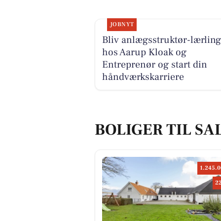
JOBNYT
Bliv anlægsstruktør-lærling
hos Aarup Kloak og
Entreprenør og start din
håndværkskarriere
BOLIGER TIL SA
1.245.0
2