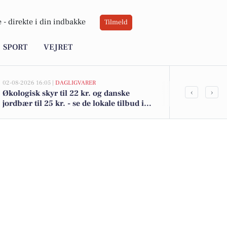
 -
direkte i din indbakke
Tilmeld
SPORT
VEJRET
02-08-2026 16:05 |
DAGLIGVARER
02-08-2026 10:0
‹
›
Økologisk skyr til 22 kr. og danske
Tårnvej 60 er
jordbær til 25 kr. - se de lokale tilbud i
Se de billigst
Snedsted
her