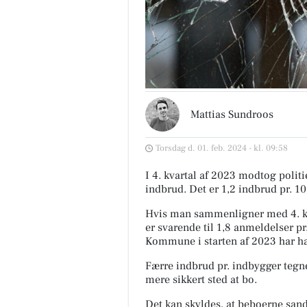
Mattias Sundroos
Torsdag d. 01. feb. 2024 - kl. 09:58
I 4. kvartal af 2023 modtog poli
indbrud. Det er 1,2 indbrud pr. 1
Hvis man sammenligner med 4. kv
er svarende til 1,8 anmeldelser pr
Kommune i starten af 2023 har ha
Færre indbrud pr. indbygger tegne
mere sikkert sted at bo.
Det kan skyldes, at beboerne sands