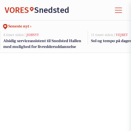
VORES
Snedsted
Seneste nyt ›
4 timer siden |
JOBNYT
11 timer siden |
VEJRET
Alsidig serviceassistent til Snedsted Hallen
Sol og tempo på dagen
med mulighed for livredderuddannelse