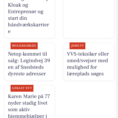
Kloak og
Entreprenør og
start din
håndværkskarrier
e
BOLIGMARKED
JOBNYT
Netop kommet til
VVS-tekniker eller
salg: Legindvej 39
smed/svejser med
en af Snedsteds
mulighed for
dyreste adresser
læreplads søges
LOKALT NYT
Karen Marie på 77
nyder stadig livet
som aktiv
hjemmehjælper i