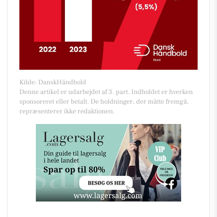
Kilde: DanskHåndbold
Denne artikel er udarbejdet af 3. part. Indholdet er hverken
sponsoreret eller betalt. De holdninger, der måtte fremgå,
repræsenterer ikke redaktionen.