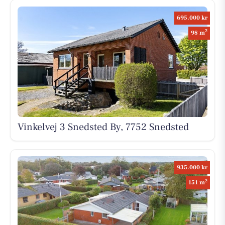
695.000 kr
2
98 m
Vinkelvej 3 Snedsted By, 7752 Snedsted
935.000 kr
2
151 m