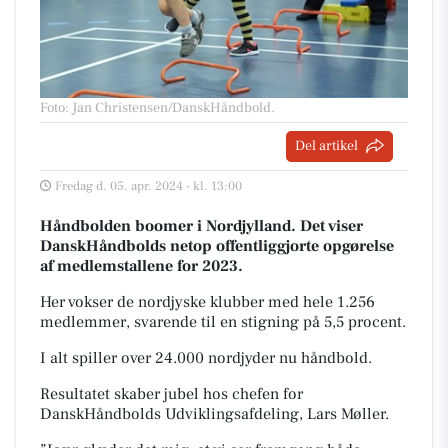
Foto: Jan Christensen/DanskHåndbold
.
Del artikel
Fredag d. 05. apr. 2024 - kl. 13:00
Håndbolden boomer i Nordjylland. Det viser
DanskHåndbolds netop offentliggjorte opgørelse
af medlemstallene for 2023.
Her vokser de nordjyske klubber med hele 1.256
medlemmer, svarende til en stigning på 5,5 procent.
I alt spiller over 24.000 nordjyder nu håndbold.
Resultatet skaber jubel hos chefen for
DanskHåndbolds Udviklingsafdeling, Lars Møller.