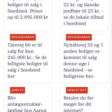
boliger til salg i
22 kr. og danske
Snedsted. Priser
jordbær til 25 kr. -
op til 2.895.000 kr
se de lokale tilbud
i Snedsted
BOLIGMARKED
BOLIGMARKED
Tårnvej 60 er til
Nyhåbsvej 33 og 1
salg for kun
anden boliger er
245.000 kr.: Se de
kommet til salg
billigste boliger til
denne uge i
salg i Snedsted
Snedsted - se
her
boligerne her.
JOBNYT
LOKALT NYT
Bliv
Betaler du for
anlægsstruktør-
meget for dit
lærling hos Aarup
internet?