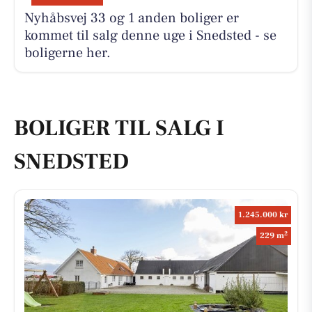
Nyhåbsvej 33 og 1 anden boliger er
kommet til salg denne uge i Snedsted - se
boligerne her.
BOLIGER TIL SALG I
SNEDSTED
1.245.000 kr
2
229 m