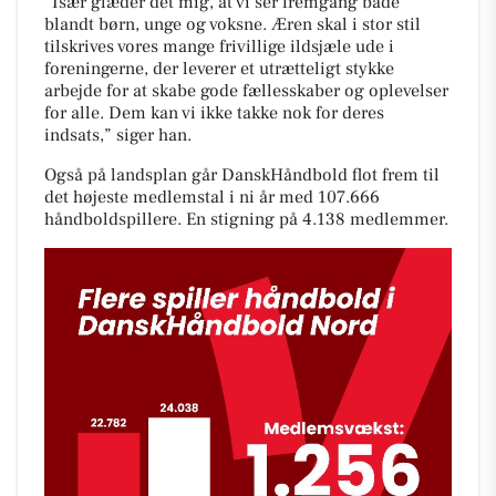
”Især glæder det mig, at vi ser fremgang både
blandt børn, unge og voksne. Æren skal i stor stil
tilskrives vores mange frivillige ildsjæle ude i
foreningerne, der leverer et utrætteligt stykke
arbejde for at skabe gode fællesskaber og oplevelser
for alle. Dem kan vi ikke takke nok for deres
indsats,” siger han.
Også på landsplan går DanskHåndbold flot frem til
det højeste medlemstal i ni år med 107.666
håndboldspillere. En stigning på 4.138 medlemmer.