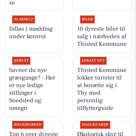
se
ALARM112
BILER
Ildløs i mødding
10 dyreste biler til
under kontrol
salg i nærheden af
Thisted Kommune
JOBNYT
LOKALT NYT
Savner du nye
Thisted Kommune
græsgange? - Her
lokker turister til
er nye ledige
at bosætte sig i
stillinger i
Thy med
Snedsted og
personlig
omegn
tilflytterguide
BOLIGMARKED
DAGLIGVARER
Top 6 over dyreste
Økologisk skyr til