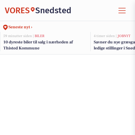
VORES
Snedsted
Seneste nyt ›
59 minutter siden |
BILER
4 timer siden |
JOBNYT
10 dyreste biler til salg i nærheden af
Savner du nye græsga
Thisted Kommune
ledige stillinger i Sn