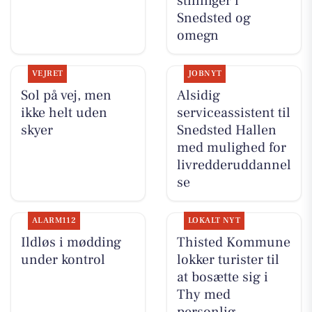
stillinger i
Snedsted og
omegn
VEJRET
JOBNYT
Sol på vej, men
Alsidig
ikke helt uden
serviceassistent til
skyer
Snedsted Hallen
med mulighed for
livredderuddannel
se
ALARM112
LOKALT NYT
Ildløs i mødding
Thisted Kommune
under kontrol
lokker turister til
at bosætte sig i
Thy med