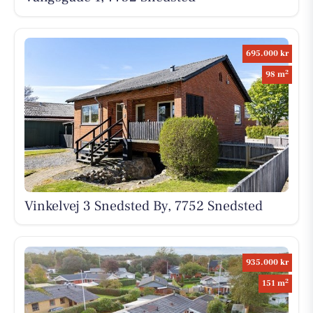
695.000 kr
2
98 m
Vinkelvej 3 Snedsted By, 7752 Snedsted
935.000 kr
2
151 m