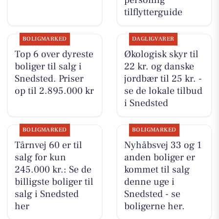
personlig
tilflytterguide
BOLIGMARKED
DAGLIGVARER
Top 6 over dyreste
Økologisk skyr til
boliger til salg i
22 kr. og danske
Snedsted. Priser
jordbær til 25 kr. -
op til 2.895.000 kr
se de lokale tilbud
i Snedsted
BOLIGMARKED
BOLIGMARKED
Tårnvej 60 er til
Nyhåbsvej 33 og 1
salg for kun
anden boliger er
245.000 kr.: Se de
kommet til salg
billigste boliger til
denne uge i
salg i Snedsted
Snedsted - se
her
boligerne her.