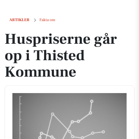
Huspriserne går op i Thisted Kommune
ARTIKLER
Fakta om
Huspriserne går
op i Thisted
Kommune