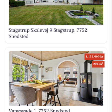
Stagstrup Skolevej 9 Stagstrup, 7752
Snedsted
1.175.000 kr
2
224 m
Vangsgade 1, 7752 Snedsted