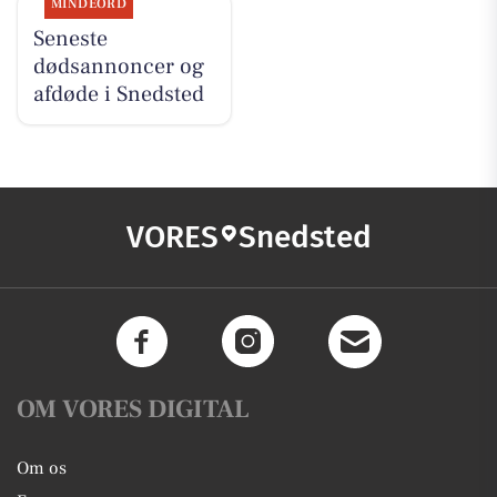
MINDEORD
Seneste
dødsannoncer og
afdøde i Snedsted
VORES
Snedsted
OM VORES DIGITAL
Om os