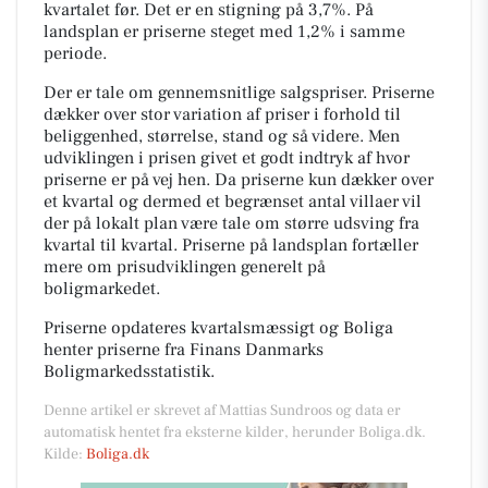
kvartalet før. Det er en stigning på 3,7%. På
landsplan er priserne steget med 1,2% i samme
periode.
Der er tale om gennemsnitlige salgspriser. Priserne
dækker over stor variation af priser i forhold til
beliggenhed, størrelse, stand og så videre. Men
udviklingen i prisen givet et godt indtryk af hvor
priserne er på vej hen. Da priserne kun dækker over
et kvartal og dermed et begrænset antal villaer vil
der på lokalt plan være tale om større udsving fra
kvartal til kvartal. Priserne på landsplan fortæller
mere om prisudviklingen generelt på
boligmarkedet.
Priserne opdateres kvartalsmæssigt og Boliga
henter priserne fra Finans Danmarks
Boligmarkedsstatistik.
Denne artikel er skrevet af Mattias Sundroos og data er
automatisk hentet fra eksterne kilder, herunder Boliga.dk.
Kilde:
Boliga.dk