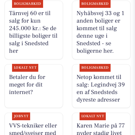
BOLIGMARKED
BOLIGMARKED
Tårnvej 60 er til
Nyhåbsvej 33 og 1
salg for kun
anden boliger er
245.000 kr.: Se de
kommet til salg
billigste boliger til
denne uge i
salg i Snedsted
Snedsted - se
her
boligerne her.
LOKALT NYT
BOLIGMARKED
Betaler du for
Netop kommet til
meget for dit
salg: Legindvej 39
internet?
en af Snedsteds
dyreste adresser
JOBNYT
LOKALT NYT
VVS-tekniker eller
Karen Marie på 77
smed/svejser med
nyder stadig livet