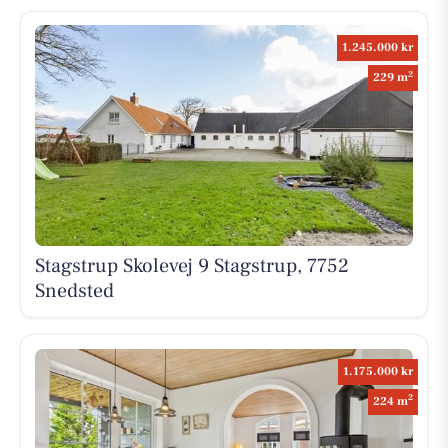
1.245.000 kr
2
229 m
Stagstrup Skolevej 9 Stagstrup, 7752
Snedsted
1.175.000 kr
2
224 m