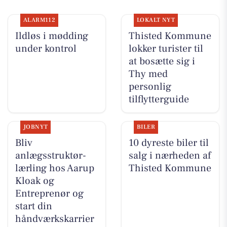
ALARM112
LOKALT NYT
Ildløs i mødding
Thisted Kommune
under kontrol
lokker turister til
at bosætte sig i
Thy med
personlig
tilflytterguide
JOBNYT
BILER
Bliv
10 dyreste biler til
anlægsstruktør-
salg i nærheden af
lærling hos Aarup
Thisted Kommune
Kloak og
Entreprenør og
start din
håndværkskarrier