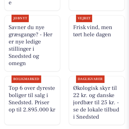
e
JOBNYT
VEJRET
Savner du nye
Frisk vind, men
græsgange? - Her
tørt hele dagen
er nye ledige
stillinger i
Snedsted og
omegn
BOLIGMARKED
DAGLIGVARER
Top 6 over dyreste
Økologisk skyr til
boliger til salg i
22 kr. og danske
Snedsted. Priser
jordbær til 25 kr. -
op til 2.895.000 kr
se de lokale tilbud
i Snedsted