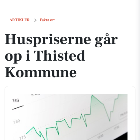
Huspriserne går op i Thisted Kommune
ARTIKLER
Fakta om
Huspriserne går
op i Thisted
Kommune