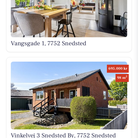
Vangsgade 1, 7752 Snedsted
695.000 kr
2
98 m
Vinkelvej 3 Snedsted By, 7752 Snedsted