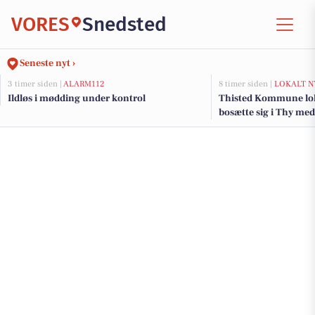
VORES
Snedsted
Seneste nyt ›
3 timer siden |
ALARM112
8 timer siden |
LOKALT N
Ildløs i mødding under kontrol
Thisted Kommune lokke
bosætte sig i Thy med
tilflytterguide