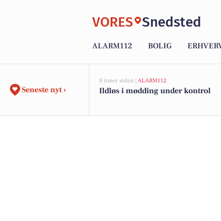
VORES
Snedsted
ALARM112
BOLIG
ERHVER
8 timer siden |
ALARM112
Seneste nyt ›
Ildløs i mødding under kontrol