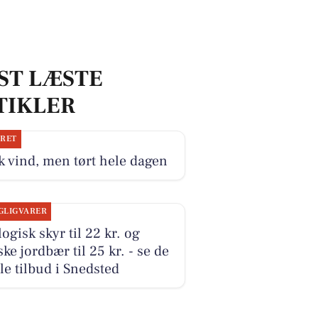
ST LÆSTE
TIKLER
JRET
k vind, men tørt hele dagen
GLIGVARER
ogisk skyr til 22 kr. og
ke jordbær til 25 kr. - se de
le tilbud i Snedsted