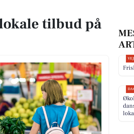
r
lokale tilbud på
ME
AR
VE
Fris
DA
Økol
dans
loka