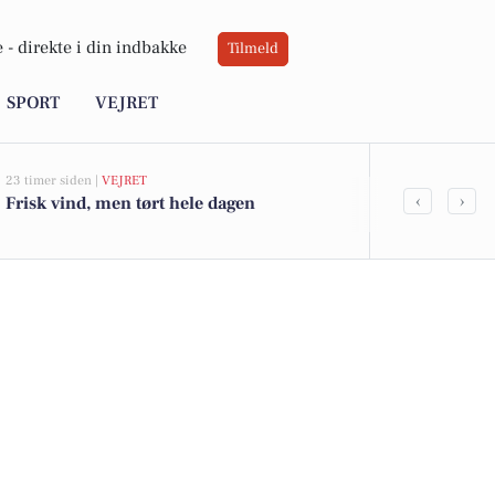
 -
direkte i din indbakke
Tilmeld
SPORT
VEJRET
23 timer siden |
VEJRET
05-08-2026 13:02
‹
›
Frisk vind, men tørt hele dagen
Top 6 over dy
Snedsted. Pri