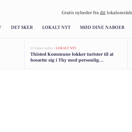
Gratis nyheder fra
dit
lokalområde
V
DET SKER
LOKALT NYT
MØD DINE NABOER
13 timer siden |
LOKALT NYT
Thisted Kommune lokker turister til at
bosætte sig i Thy med personlig
tilflytterguide