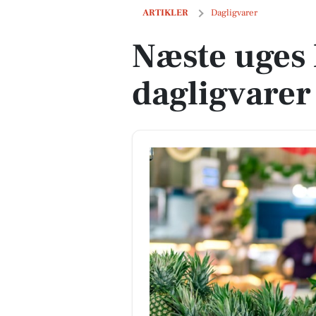
Næste uges lokale tilbud på dagligvare
ARTIKLER
Dagligvarer
Næste uges 
dagligvarer