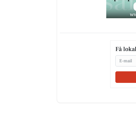
Få loka
Email