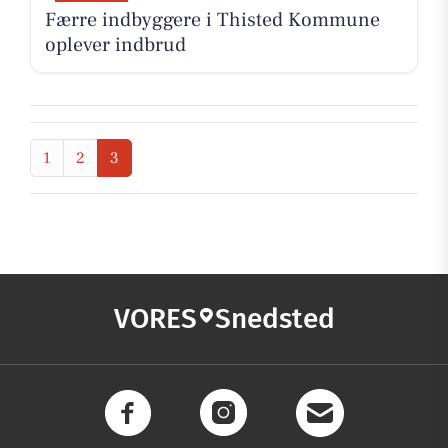
Færre indbyggere i Thisted Kommune
oplever indbrud
1
2
3
VORES
Snedsted