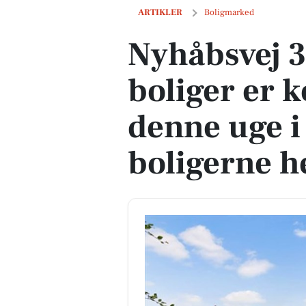
Nyhåbsvej 33 og 1 anden boliger er kom
ARTIKLER
Boligmarked
Nyhåbsvej 3
boliger er k
denne uge i
boligerne h