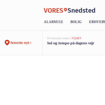
VORES
Snedsted
ALARM112
BOLIG
ERHVER
29 minutter siden |
VEJRET
Seneste nyt ›
Sol og tempo på dagens vejr