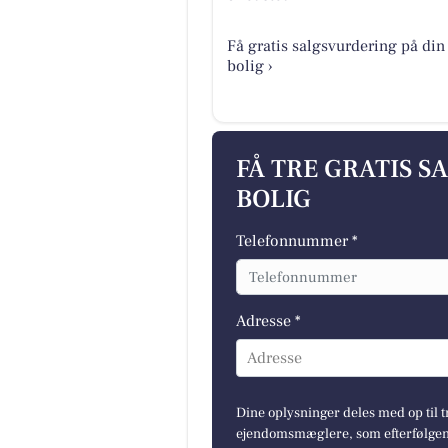
Få gratis salgsvurdering på din
bolig ›
FÅ TRE GRATIS S
BOLIG
Telefonnummer *
Adresse *
Adresse
Dine oplysninger deles med op til t
ejendomsmæglere, som efterfølgend