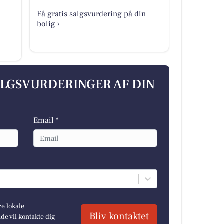
Få gratis salgsvurdering på din
bolig ›
ALGSVURDERINGER AF DIN
Email *
re lokale
Bliv kontaktet
e vil kontakte dig