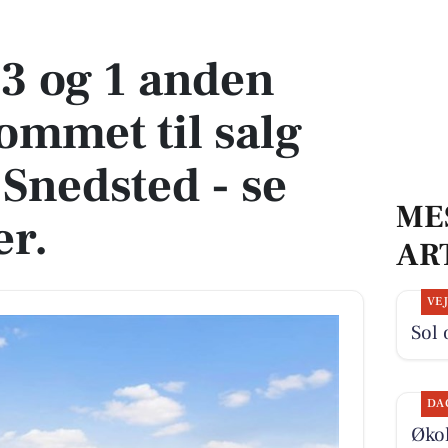
met til salg denne uge i Snedsted - se boligerne her.
3 og 1 anden
ommet til salg
 Snedsted - se
ME
er.
AR
VE
Sol 
DA
Økol