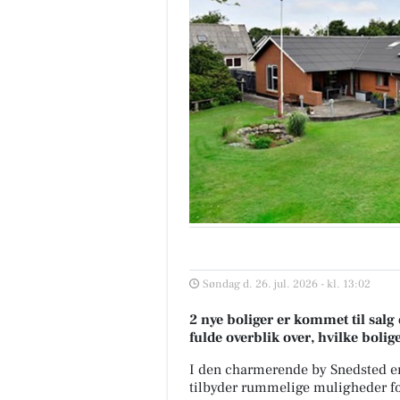
Søndag d. 26. jul. 2026 - kl. 13:02
2 nye boliger er kommet til salg 
fulde overblik over, hvilke bolig
I den charmerende by Snedsted er
tilbyder rummelige muligheder fo