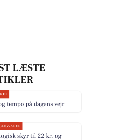
ST LÆSTE
TIKLER
JRET
og tempo på dagens vejr
GLIGVARER
ogisk skyr til 22 kr. og