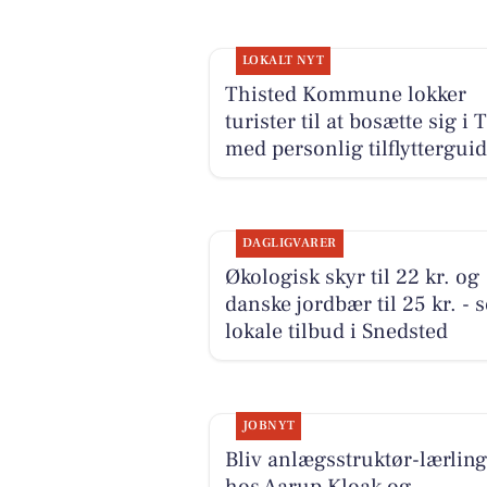
LOKALT NYT
Thisted Kommune lokker
turister til at bosætte sig i 
med personlig tilflyttergui
DAGLIGVARER
Økologisk skyr til 22 kr. og
danske jordbær til 25 kr. - 
lokale tilbud i Snedsted
JOBNYT
Bliv anlægsstruktør-lærling
hos Aarup Kloak og