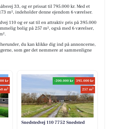
åbsvej 33, og er prissat til 795.000 kr. Med et
173 m², indeholder denne ejendom 6 værelser.
vej 110 og er sat til en attraktiv pris på 395.000
ummelig bolig på 257 m², også med 6 værelser,
m².
 herunder, du kan klikke dig ind på annoncerne,
oligerne, som gør det nemmere at sammenligne
00 kr
-200.000 kr
395.000 kr
2
2
60 m
257 m
Snedstedvej 110 7752 Snedsted