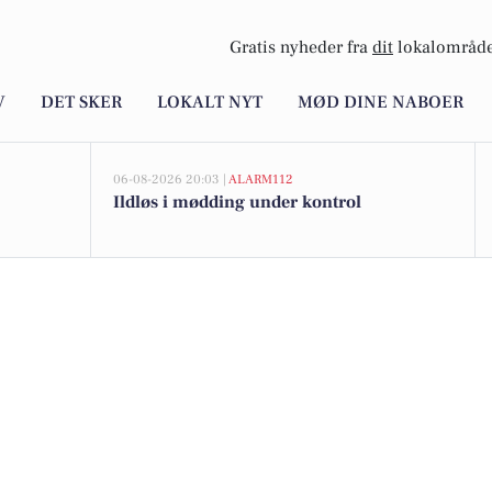
Gratis nyheder fra
dit
lokalområde
V
DET SKER
LOKALT NYT
MØD DINE NABOER
06-08-2026 20:03 |
ALARM112
Ildløs i mødding under kontrol