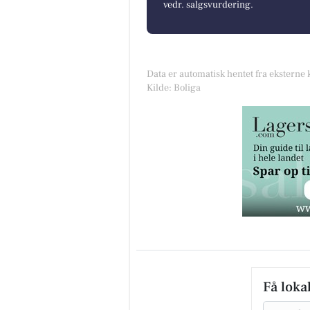
vedr. salgsvurdering.
Data er automatisk hentet fra eksterne 
Kilde: Boliga
Få loka
Email