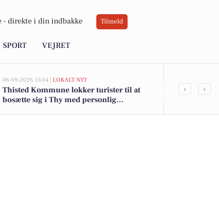
 -
direkte i din indbakke
Tilmeld
SPORT
VEJRET
06-08-2026 15:04 |
LOKALT NYT
05-08-2026 13:02
‹
›
Thisted Kommune lokker turister til at
Top 6 over dy
bosætte sig i Thy med personlig
Snedsted. Pri
tilflytterguide