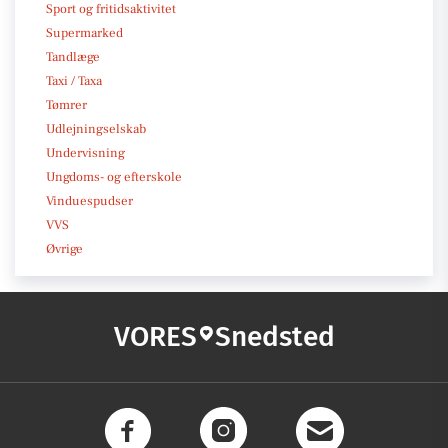
Sport og fritidsaktivitet
Supermarked
Tandlæge
Taxi / Taxa
Tømrer
Udlejningselskab
Undervisning
Ungdoms- og efterskole
Vinduespudser
VVS
Øvrige
VORES
Snedsted