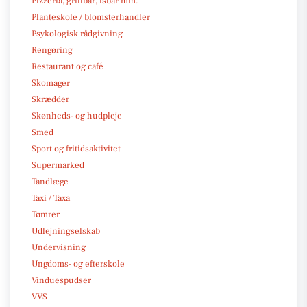
Pizzeria, grillbar, isbar mm.
Planteskole / blomsterhandler
Psykologisk rådgivning
Rengøring
Restaurant og café
Skomager
Skrædder
Skønheds- og hudpleje
Smed
Sport og fritidsaktivitet
Supermarked
Tandlæge
Taxi / Taxa
Tømrer
Udlejningselskab
Undervisning
Ungdoms- og efterskole
Vinduespudser
VVS