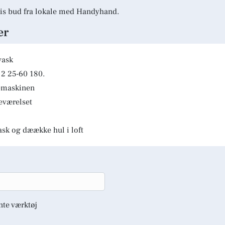
is bud fra lokale med Handyhand.
er
vask
2 25-60 180.
kemaskinen
deværelset
ask og dæække hul i loft
nte værktøj