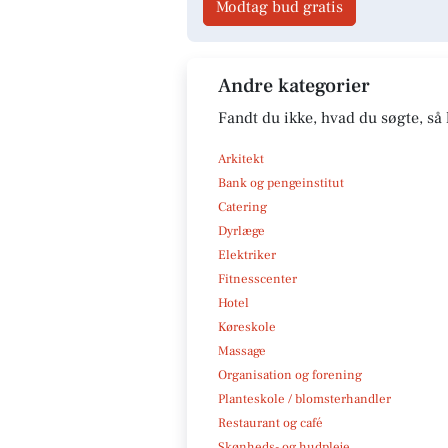
Modtag bud gratis
Andre kategorier
Fandt du ikke, hvad du søgte, så 
Arkitekt
Bank og pengeinstitut
Catering
Dyrlæge
Elektriker
Fitnesscenter
Hotel
Køreskole
Massage
Organisation og forening
Planteskole / blomsterhandler
Restaurant og café
Skønheds- og hudpleje