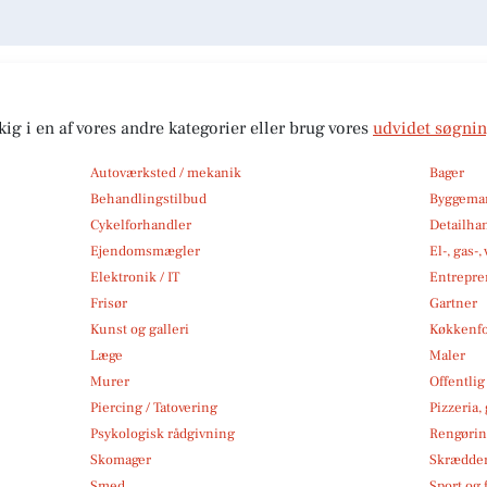
kig i en af vores andre kategorier eller brug vores
udvidet søgni
Autoværksted / mekanik
Bager
Behandlingstilbud
Byggemar
Cykelforhandler
Detailha
Ejendomsmægler
El-, gas-
Elektronik / IT
Entrepre
Frisør
Gartner
Kunst og galleri
Køkkenfo
Læge
Maler
Murer
Offentlig
Piercing / Tatovering
Pizzeria,
Psykologisk rådgivning
Rengøri
Skomager
Skrædde
Smed
Sport og f