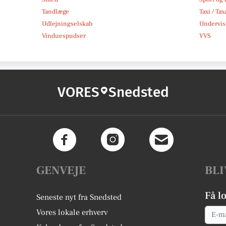
Tandlæge
Taxi / Tax
Udlejningselskab
Undervis
Vinduespudser
VVS
VORES
Snedsted
GENVEJE
BLI
Få l
Seneste nyt fra Snedsted
Email
Vores lokale erhverv