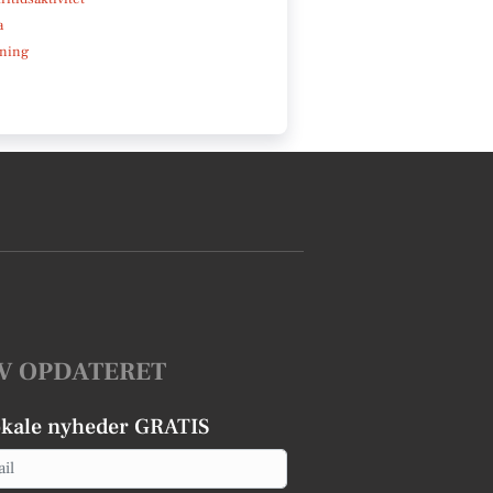
a
ning
V OPDATERET
okale nyheder GRATIS