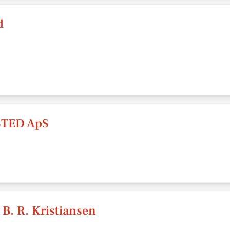
d
STED ApS
 B. R. Kristiansen