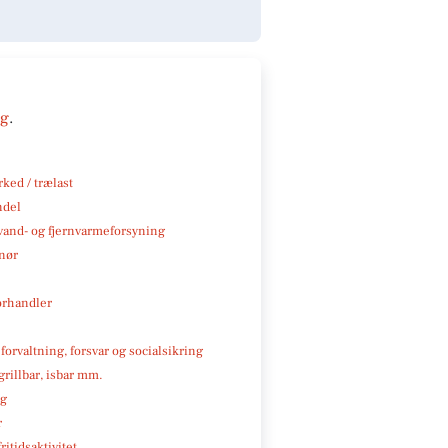
ng
.
ked / trælast
ndel
, vand- og fjernvarmeforsyning
nør
rhandler
 forvaltning, forsvar og socialsikring
 grillbar, isbar mm.
ng
r
ritidsaktivitet