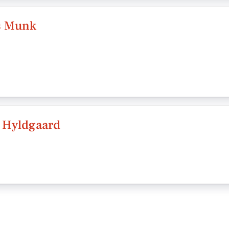
s Munk
a Hyldgaard